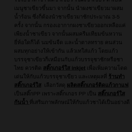
เมนูชาเขียวขึ้นมา จากนั้น นำผงชาเขียวมาผสม
น้ำร้อน ซึ่งก็ต้องนำชาเขียวมาชักประมาณ 3-5
ครั้ง จากนั้น กรองเอากากผงชาเขียวออกเหลือแค่
เพียงน้ำชาเขียว จากนั้นผสมครีมเทียมข้นหวาน
ยี่ห้อใดก็ได้ นมข้นจืด และน้ำตาลทราย คนส่วน
ผสมทุกอย่างให้เข้ากัน แล้วเทใส่แก้ว โดยแก้ว
บรรจุชาเขียวก็เหมือนกับแก้วบรรจุชาชักหรือชา
ไทย ควรติด
สติ๊กเกอร์ใส inkjet
เพื่อเพิ่มความโดด
เด่นให้กับแก้วบรรจุชาเขียว และเหตุผลที่
ร้านทำ
สติ๊กเกอร์ใส
เลือกวัสดุ
ผลิตสติ๊กเกอร์ติดแก้วกาแฟ
เป็นสติ๊กPP เพราะสติ๊กเกอร PP เป็น
สติ๊กเกอร์ใส
กันน้ำ
ที่เสริมภาพลักษณ์ให้กับแก้วชาได้เป็นอย่างดี