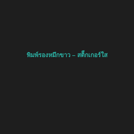
พิมพ์รองหมึกขาว – สติีกเกอร์ใส