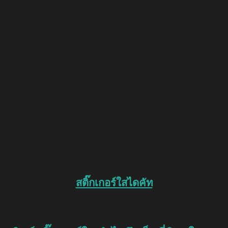
สติ๊กเกอร์ใสไดคัท