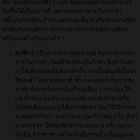
ทับ โดยสติ๊กเกอร์ทั้ง 2 แบบ มีจุดเด่นคือ เป็นสติ๊กเกอร์
กันชื้นได้เป็นอย่างดี เหมาะสมอย่างมากในการนำ
สติ๊กเกอร์มาติดแก้วชา เพราะฉะนั้น มาเริ่มทำความรู้จัก
ชาชักกันก่อนดีกว่า ระหว่างชาชักกับชาเขียว เหมือน
หรือแตกต่างกันอย่างไร ?
ขาชัก
ถ้าเป็นการชงชาสูตรมาเลย์ ต้องนำถุงชามา
ช่วยในการทำ โดยมีวัตถุดิบเป็นใบชา ซึ่งนำใบชา
มาใช้เพียงแค่ครั้งเดียวเท่านั้น จากนั้นต้องทิ้งใบชา
ที่ชงแล้ว ไม่นำกลับมาทำซ้ำ และทุกครั้งในการชง
ชาชัก ต้องชงในกระป๋องใหญ่เพียง 1 กระป๋อง ใช้
แค่ น้ำร้อน นมข้น และนมสด กระทั่งทำชาเสร็จ
ไฮไลท์เด็ดของเมนูนี้คือการชักชา โดยใช้วิธีการเท
ชาสลับกันไปมา ระหว่างกระป๋องใบใหญ่ 2 ใบ ที่นำ
มาบรรจุชา ให้ลองชักชาประมาณ 8 ครั้ง รอกระ
ทั่งเย็น ก็นำชาชัก เทใส่แก้วที่บรรจุน้ำแข็งอยู่ก่อน