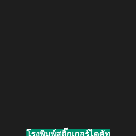
โรงพิมพ์สติ๊กเกอร์ไดคัท