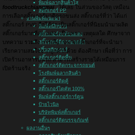
พิมพ์ฉลากสินค้าใส
foodtruckchiangmai
ได้เลย ในส่วนของวัสดุ เหมือน
สติ๊กเกอร์ PP
การเลือกสติ๊กเกอร์มาติดรถขนส่ง สติ๊กเกอร์ที่ว่า ได้แก่
งานพิมพ์แนะนำ
สติ๊กเกอร์ PVC ถือได้ว่า เป็นสติ๊กเกอร์ที่นิยมนำมาผลิต
พิมพ์หมึกขาว
สติ๊กเกอร์มากที่สุด แต่จะเป็นเพราะเหตุผลใด ศึกษาจาก
สติ๊กเกอร์สะท้อนแสง
สติ๊กเกอร์ติดกระจกฝ้า
บทความ รวมถึง การเลือกขนาดสติ๊กเกอร์ที่จะนำมา
ปริ้นสติกเกอร์
เรียกความสนใจจากลูกค้าก็ด้วย ต้องศึกษา เพื่อที่ว่า การ
สติ๊กเกอร์ติดพื้น
เปิดร้านอาหารบนรถ สามารถสร้างรายได้เหมือนการ
สติ๊กเกอร์ติดกระจกรถยนต์
เปิดร้านจริง
โรงพิมพ์ฉลากสินค้า
สติ๊กเกอร์ติดตู้
สติ๊กเกอร์ไดคัท 100%
พิมพ์สติ๊กเกอร์การ์ตูน
ป้ายไวนิล
บริษัทพิมพ์สติ๊กเกอร์
สติ๊กเกอร์ติดบรรจุภัณฑ์
ผลงานอื่นๆ