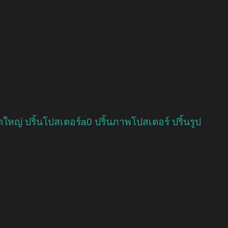
ดใหญ่ ปริ้นโปสเตอร์a0 ปริ้นภาพโปสเตอร์ ปริ้นรูป