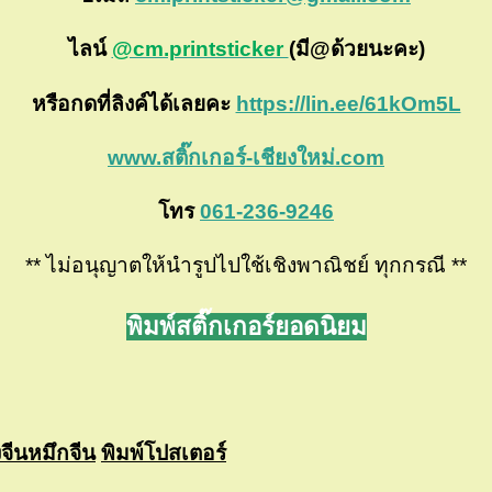
ไลน์
@cm.printsticker
(มี@ด้วยนะคะ)
หรือกดที่ลิงค์ได้เลยคะ
https://lin.ee/61kOm5L
www.สติ๊กเกอร์-เชียงใหม่.com
โทร
061-236-9246
** ไม่อนุญาตให้นำรูปไปใช้เชิงพาณิชย์ ทุกกรณี **
พิมพ์สติ๊กเกอร์ยอดนิยม
งจีนหมึกจีน
พิมพ์โปสเตอร์