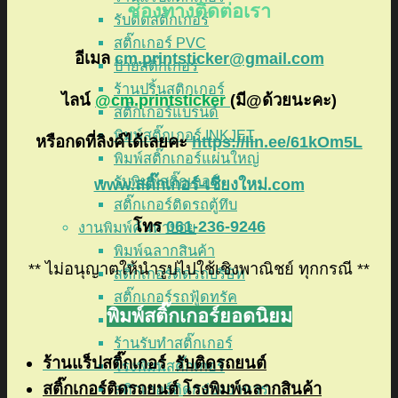
ช่องทางติดต่อเรา
รับติดสติ๊กเกอร์
สติ๊กเกอร์ PVC
อีเมล
cm.printsticker@gmail.com
ป้ายสติ๊กเกอร์
ร้านปริ้นสติกเกอร์
ไลน์
@cm.printsticker
(มี@ด้วยนะคะ)
สติ๊กเกอร์แบรนด์
พิมพ์สติ๊กเกอร์ INKJET
หรือกดที่ลิงค์ได้เลยคะ
https://lin.ee/61kOm5L
พิมพ์สติ๊กเกอร์แผ่นใหญ่
รับพิมพ์สติ๊กเกอร์
www.สติ๊กเกอร์-เชียงใหม่.com
สติ๊กเกอร์ติดรถตู้ทึบ
โทร
061-236-9246
งานพิมพ์ค้นหาบ่อย
พิมพ์ฉลากสินค้า
** ไม่อนุญาตให้นำรูปไปใช้เชิงพาณิชย์ ทุกกรณี **
สติ๊กเกอร์ติดรถบริษัท
สติ๊กเกอร์รถฟู้ดทรัค
พิมพ์สติ๊กเกอร์ยอดนิยม
สติ๊กเกอร์ไดคัทติดกระจก
ร้านรับทำสติ๊กเกอร์
ร้
านแร็ปสติ๊กเกอร์
รับติดรถยนต์
โรงพิมพ์สติ๊กเกอร์
สติ๊กเกอร์ติดรถยนต์
โรงพิมพ์ฉลากสินค้า
สติกเกอร์ติดกล่องอาหาร