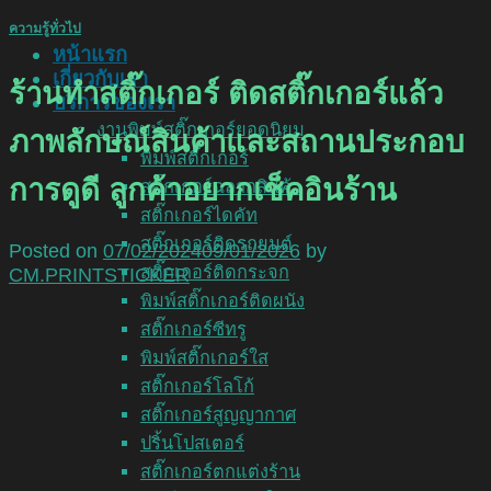
ความรู้ทั่วไป
หน้าแรก
เกี่ยวกับเรา
ร้านทำสติ๊กเกอร์ ติดสติ๊กเกอร์แล้ว
บริการของเรา
งานพิมพ์สติ๊กเกอร์ยอดนิยม
ภาพลักษณ์สินค้าและสถานประกอบ
พิมพ์สติ๊กเกอร์
การดูดี ลูกค้าอยากเช็คอินร้าน
สติ๊กเกอร์ฉลากสินค้า
สติ๊กเกอร์ไดคัท
สติ๊กเกอร์ติดรถยนต์
Posted on
07/02/2024
09/01/2026
by
สติ๊กเกอร์ติดกระจก
CM.PRINTSTICKER
พิมพ์สติ๊กเกอร์ติดผนัง
สติ๊กเกอร์ซีทรู
พิมพ์สติ๊กเกอร์ใส
สติ๊กเกอร์โลโก้
สติ๊กเกอร์สูญญากาศ
ปริ้นโปสเตอร์
สติ๊กเกอร์ตกแต่งร้าน