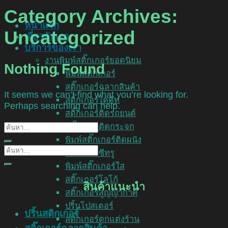
Category Archives:
หน้าแรก
Uncategorized
เกี่ยวกับเรา
บริการของเรา
งานพิมพ์สติ๊กเกอร์ยอดนิยม
Nothing Found
พิมพ์สติ๊กเกอร์
สติ๊กเกอร์ฉลากสินค้า
It seems we can’t find what you’re looking for.
สติ๊กเกอร์ไดคัท
Perhaps searching can help.
สติ๊กเกอร์ติดรถยนต์
สติ๊กเกอร์ติดกระจก
พิมพ์สติ๊กเกอร์ติดผนัง
สติ๊กเกอร์ซีทรู
พิมพ์สติ๊กเกอร์ใส
สติ๊กเกอร์โลโก้
สินค้าแนะนำ
สติ๊กเกอร์สูญญากาศ
ปริ้นโปสเตอร์
ปริ้นสติกเกอร์
สติ๊กเกอร์ตกแต่งร้าน