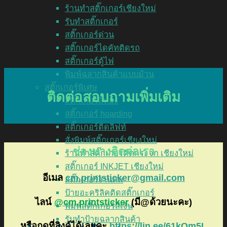
ร้านทำสติ๊กเกอร์เชียงใหม่
รับทำสติ๊กเกอร์
สติ๊กเกอร์ด่วน
สติ๊กเกอร์ไดคัทติดรถ
สติ๊กเกอร์ตู้ไฟ
พิมพ์ฉลากสินค้าแบบม้วน
สติ๊กเกอร์พิเศษ
ติดต่อสอบถามเพิ่มเติม
สติ๊กเกอร์สีทอง
สติ๊กเกอร์ hoarding
สติ๊กเกอร์ติดลิฟท์
สั่งพิมพ์สติ๊กเกอร์เชียงใหม่
ช่องทางติดต่อเรา
ร้านทำสติ๊กเกอร์ติดกระจก เชียงใหม่
สติ๊กเกอร์ INKJET เชียงใหม่
อีเมล
cm.printsticker@gmail.com
สติ๊กเกอร์งานศพ
ป้ายอะคริลิคติดสติ๊กเกอร์
ไลน์
@cm.printsticker
(มี@ด้วยนะคะ)
พิมพ์สติ๊กเกอร์สีเงิน
รับทำป้ายฉลากสินค้า
หรือกดที่ลิงค์ได้เลยคะ
https://lin.ee/61kOm5L