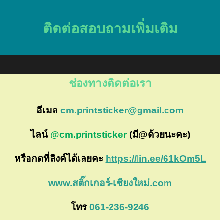
ติดต่อสอบถามเพิ่มเติม
ช่องทางติดต่อเรา
อีเมล
cm.printsticker@gmail.com
ไลน์
@cm.printsticker
(มี@ด้วยนะคะ)
หรือกดที่ลิงค์ได้เลยคะ
https://lin.ee/61kOm5L
www.สติ๊กเกอร์-เชียงใหม่.com
โทร
061-236-9246