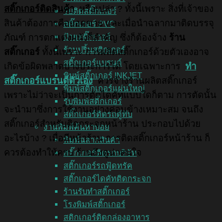
สติ๊กเกอร์ติดสินค้า
หรือเปล่า ? ทั้งนี้เพราะ สิ่งที่เจ้าของ
รับติดสติ๊กเกอร์
สินค้าต้องการคือยอดขาย และเมื่อนำฉลากมาติดบรรจุ
สติ๊กเกอร์ PVC
ป้ายสติ๊กเกอร์
ภัณฑ์ การตกแต่งผนังก็สำคัญ ซึ่งก็ต้องจ้าง
ร้าน
ร้านปริ้นสติกเกอร์
สติ๊กเกอร์
ทั้งนี้เพราะ การผลิตสติ๊กเกอร์ด้วยตัวเองอาจ
สติ๊กเกอร์แบรนด์
เกิดข้อผิดพลาดบางประการได้ โดยเฉพาะการ
ทำ
พิมพ์สติ๊กเกอร์ INKJET
สติ๊กเกอร์แบรนด์ตัวเอง
ควรจ้างร้านผลิตสติ๊กเกอร์
พิมพ์สติ๊กเกอร์แผ่นใหญ่
เพราะไม่ว่าจะเป็นการตัดไดคัทแบบใดก็ตาม การตัดนั้น
รับพิมพ์สติ๊กเกอร์
จะนำมาซึ่งการใช้งานอย่างค่อนข้างเหมาะสม จนถึง
สติ๊กเกอร์ติดรถตู้ทึบ
สติ๊กเกอร์สำหรับติดกระจกหน้าร้าน ประกอบไปด้วย
งานพิมพ์ค้นหาบ่อย
อะไรบ้าง ? เมื่อมีหน้าร้าน การติดสติ๊กเกอร์หน้าร้าน ก็
พิมพ์ฉลากสินค้า
ควรต้องทำให้ครบ ร้านถึงดูน่าสนใจ
สติ๊กเกอร์ติดรถบริษัท
สติ๊กเกอร์รถฟู้ดทรัค
สติ๊กเกอร์ไดคัทติดกระจก
ร้านรับทำสติ๊กเกอร์
โรงพิมพ์สติ๊กเกอร์
สติกเกอร์ติดกล่องอาหาร