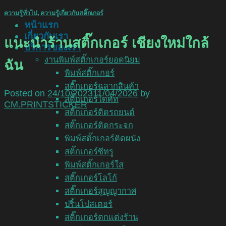
ความรู้ทั่วไป
,
ความรู้เกี่ยวกับสติ๊กเกอร์
หน้าแรก
เกี่ยวกับเรา
แนะนำร้านสติ๊กเกอร์ เชียงใหม่ใกล้
บริการของเรา
งานพิมพ์สติ๊กเกอร์ยอดนิยม
ฉัน
พิมพ์สติ๊กเกอร์
สติ๊กเกอร์ฉลากสินค้า
Posted on
24/10/2023
11/04/2026
by
สติ๊กเกอร์ไดคัท
CM.PRINTSTICKER
สติ๊กเกอร์ติดรถยนต์
สติ๊กเกอร์ติดกระจก
พิมพ์สติ๊กเกอร์ติดผนัง
สติ๊กเกอร์ซีทรู
พิมพ์สติ๊กเกอร์ใส
สติ๊กเกอร์โลโก้
สติ๊กเกอร์สูญญากาศ
ปริ้นโปสเตอร์
สติ๊กเกอร์ตกแต่งร้าน