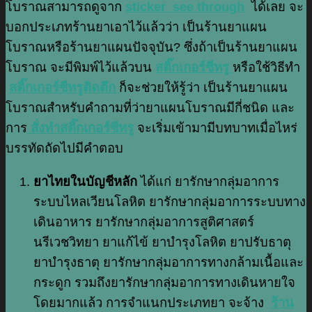
โบราณสามารถดูจาก
sticker see through
ได้เลย จะ
บอกประเภทร้านยาเอาไว้แล้วว่า เป็นร้านยาแผน
โบราณหรือร้านยาแผนปัจจุบัน? ซึ่งถ้าเป็นร้านยาแผน
โบราณ จะมีพิมพ์ไว้แล้วบน
สติ๊กเกอร์ซีทรู
หรือใช้วิธีทำ
สติ๊กเกอร์ซีทรูติดตึก
ก็จะช่วยให้รู้ว่า เป็นร้านยาแผน
โบราณสำหรับคำถามที่ว่ายาแผนโบราณมีกี่ชนิด และ
การ
สั่งทำสติ๊กเกอร์ซีทรู
จะเริ่มเข้ามามีบทบาทเมื่อไหร่
บรรทัดถัดไปมีคำตอบ
ยาไทยในบัญชีหลัก
ได้แก่ ยารักษากลุ่มอาการ
ระบบไหลเวียนโลหิต ยารักษากลุ่มอาการระบบทาง
เดินอาหาร ยารักษากลุ่มอาการสูติศาสตร์
นรีเวชวิทยา ยาแก้ไข้ ยาบำรุงโลหิต ยาปรับธาตุ
ยาบำรุงธาตุ ยารักษากลุ่มอาการทางกล้ามเนื้อและ
กระดูก รวมถึงยารักษากลุ่มอาการทางเดินหายใจ
โดยมากแล้ว การจำแนกประเภทยา จะจ้าง
ร้าน