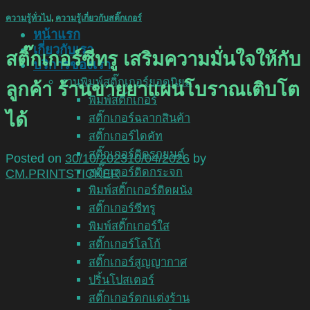
ความรู้ทั่วไป
,
ความรู้เกี่ยวกับสติ๊กเกอร์
หน้าแรก
เกี่ยวกับเรา
สติ๊กเกอร์ซีทรู เสริมความมั่นใจให้กับ
บริการของเรา
งานพิมพ์สติ๊กเกอร์ยอดนิยม
ลูกค้า ร้านขายยาแผนโบราณเติบโต
พิมพ์สติ๊กเกอร์
ได้
สติ๊กเกอร์ฉลากสินค้า
สติ๊กเกอร์ไดคัท
สติ๊กเกอร์ติดรถยนต์
Posted on
30/10/2023
10/04/2026
by
สติ๊กเกอร์ติดกระจก
CM.PRINTSTICKER
พิมพ์สติ๊กเกอร์ติดผนัง
สติ๊กเกอร์ซีทรู
พิมพ์สติ๊กเกอร์ใส
สติ๊กเกอร์โลโก้
สติ๊กเกอร์สูญญากาศ
ปริ้นโปสเตอร์
สติ๊กเกอร์ตกแต่งร้าน