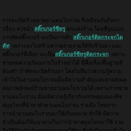
การจะเปิดร้านขายยาแผนโบราณ ก็เหมือนกับกิจกา
รอื่นๆ ควรนำ
สติ๊กเกอร์ซีทรู
ตกแต่งร้าน โดยที่รูปแบบ
การตัดสติ๊กเกอร์ จะเป็นการทำ
สติ๊กเกอร์ติดกระจกได
คัท
เพราะจะไปสร้างความสวยงามให้กับร้านยา และ
สติ๊กเกอร์ที่เลือก จะเป็น
สติ๊กเกอร์ซีทรูติดกระจก
เพราะ
ช่วยลดความร้อนภายในร้านยาได้ นี่คือเรื่องพื้นฐานที่
ต้องทำ ถ้าคิดจะเปิดร้านยา
โดยไม่ลืมว่าความรู้ความ
เข้าใจในยาแผนโบราณนั้นมีความสำคัญและอาจส่งผล
ต่อภาพลักษณ์ร้านขายยาแผนโบราณได้ เพราะการขาย
ยาแผนโบราณ ต้องมีความรู้เกี่ยวกับสรรพคุณของพืช
สมุนไพรที่นำมาทำยาแผนโบราณ รวมถึง โทษจาก
การนำยาแผนโบราณมาใช้เกินขนาด ทำให้ มีความ
จำเป็นต้องให้แนวทางในการนำยาสมุนไพรมาใช้ รวม
ถึงวิธีป้องกันอันตรายจากการใช้ยา ซึ่งถ้ามีความเข้าใจ