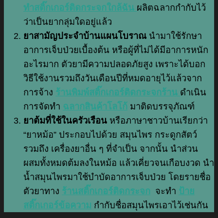
ทำสติ๊กเกอร์ติดกระจกใกล้ฉัน
ผลิตฉลากกำกับไว้
ว่าเป็นยากลุ่มใดอยู่แล้ว
ยาสามัญประจำบ้านแผนโบราณ
นำมาใช้รักษา
อาการเจ็บป่วยเบื้องต้น หรือผู้ที่ไม่ได้มีอาการหนัก
อะไรมาก ตัวยามีความปลอดภัยสูง เพราะได้บอก
วิธีใช้งานรวมถึงวันเดือนปีที่หมดอายุไว้แล้วจาก
การจ้าง
ร้านพิมพ์สติ๊กเกอร์ติดกระจกร้าน
ดำเนิน
การจัดทำ
ฉลากสินค้าโลโก้
มาติดบรรจุภัณฑ์
ยาต้มที่ใช้ในครัวเรือน
หรือภาษาชาวบ้านเรียกว่า
“ยาหม้อ” ประกอบไปด้วย สมุนไพร กระดูกสัตว์
รวมถึง เครื่องยาอื่น ๆ ที่จำเป็น จากนั้น นำส่วน
ผสมทั้งหมดต้มลงในหม้อ แล้วเคี่ยวจนเกือบงวด นำ
น้ำสมุนไพรมาใช้บำบัดอาการเจ็บป่วย โดยรายชื่อ
ตัวยาทาง
ร้านสติ๊กเกอร์ติดกระจก
จะทำ
ป้าย
สติ๊กเกอร์ข้อความ
กำกับชื่อสมุนไพรเอาไว้เช่นกัน