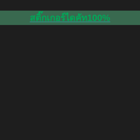
สติ๊กเกอร์ไดคัท100%