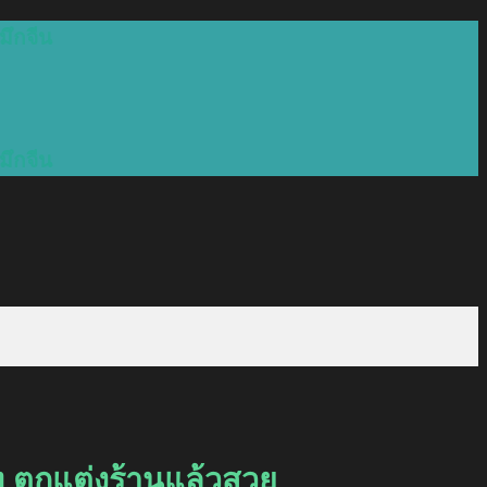
มึกจีน
มึกจีน
ท ตกแต่งร้านแล้วสวย