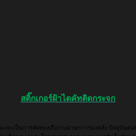
สติ๊กเกอร์ฝ้าไดคัทติดกระจก
ษณะจะเป็นการตัดทะลุถึงกระดาษกาวรองหลัง ปัจจุบันค่