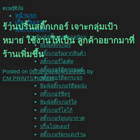
ความรู้ทั่วไป
หน้าแรก
เกี่ยวกับเรา
ร้านปริ้นสติ๊กเกอร์ เจาะกลุ่มเป้า
บริการของเรา
งานพิมพ์สติ๊กเกอร์ยอดนิยม
หมาย ใช้งานให้เป็น ลูกค้าอยากมาที่
พิมพ์สติ๊กเกอร์
ร้านเพิ่มขึ้น
สติ๊กเกอร์ฉลากสินค้า
สติ๊กเกอร์ไดคัท
สติ๊กเกอร์ติดรถยนต์
Posted on
06/02/2024
24/12/2025
by
สติ๊กเกอร์ติดกระจก
CM.PRINTSTICKER
พิมพ์สติ๊กเกอร์ติดผนัง
สติ๊กเกอร์ซีทรู
พิมพ์สติ๊กเกอร์ใส
สติ๊กเกอร์โลโก้
สติ๊กเกอร์สูญญากาศ
ปริ้นโปสเตอร์
สติ๊กเกอร์ตกแต่งร้าน